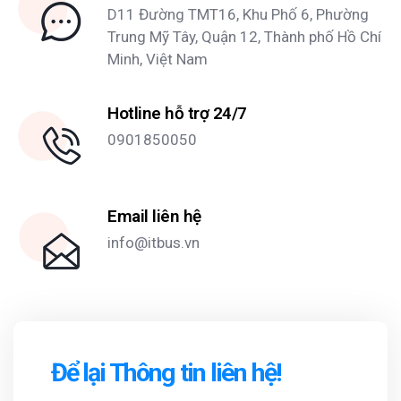
D11 Đường TMT16, Khu Phố 6, Phường
Trung Mỹ Tây, Quận 12, Thành phố Hồ Chí
Minh, Việt Nam
Hotline hỗ trợ 24/7
0901850050
Email liên hệ
info@itbus.vn
Để lại
T
h
ô
n
g
t
i
n
l
i
ê
n
h
ệ
!