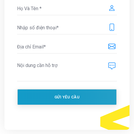
GỬI YÊU CẦU