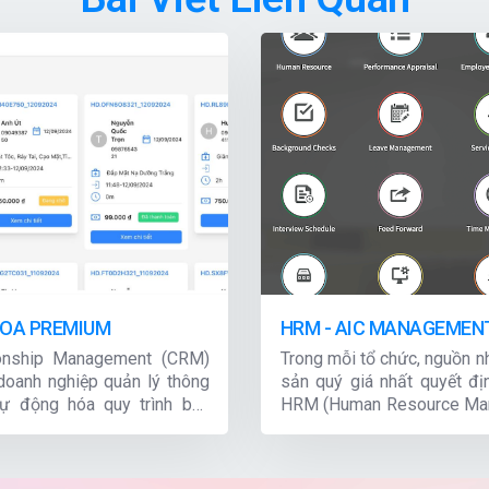
HOA PREMIUM
HRM - AIC MANAGEMEN
ionship Management (CRM)
Trong mỗi tổ chức, nguồn nh
 doanh nghiệp quản lý thông
sản quý giá nhất quyết đị
tự động hóa quy trình bán
HRM (Human Resource Ma
 khách hàng. Đây không chỉ
lý nguồn nhân lực) không ch
uật số mà còn là chiến lược
ưu hóa hiệu quả làm việc 
 dựng lòng trung thành và
xây dựng đội ngũ vững mạn