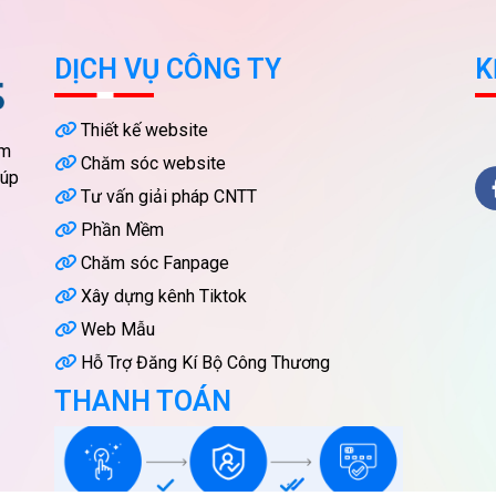
hách hàng.
hóa doanh nghiệp.
DỊCH VỤ CÔNG TY
K
Thiết kế website
ầm
Chăm sóc website
iúp
Tư vấn giải pháp CNTT
Phần Mềm
Chăm sóc Fanpage
Xây dựng kênh Tiktok
Web Mẫu
Hỗ Trợ Đăng Kí Bộ Công Thương
THANH TOÁN