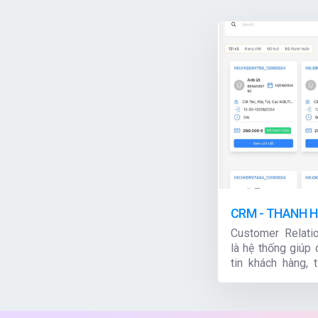
CRM - THANH 
Customer Relat
là hệ thống giúp
tin khách hàng, 
hàng và chăm sóc
là công cụ kỹ th
dài hạn nhằm xây