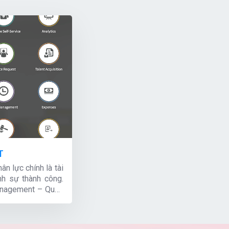
T
ân lực chính là tài
nh sự thành công.
nagement – Quản
ỉ là công cụ để tối
mà còn là cách để
h và thúc đẩy văn