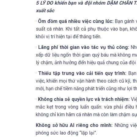
5 LÝ DO
khiến bạn và đội nhóm
DẬM CHÂN T
xuất sắc
·
Ôm đồm quá nhiều việc cùng lúc:
Bạn gánh v
suất cá nhân. Khi tất cả phụ thuộc vào bạn, kh
khỏi vị trí hiện tại để thăng tiến.
·
Lãng phí thời gian vào tác vụ thủ công:
Nh
xếp dữ liệu ngốn thời gian quý báu mà không mang
lý chậm, ảnh hưởng đến hiệu quả chung của đội
·
Thiếu tập trung vào cải tiến quy trình:
Bạn
việc, khiến mọi thứ vận hành theo cách cũ kỹ, t
mới, hạn chế tiềm năng phát triển cũng như lợi th
·
Không chia sẻ quyền lực và trách nhiệm:
Vi
mắc kẹt trong vòng luẩn quẩn: vừa phải điều h
không chỉ kìm hãm cá nhân mà còn làm chậm sự 
Không sở hữu AI riêng cho mình:
Những việc
phóng sức lao động “lặp lại”.