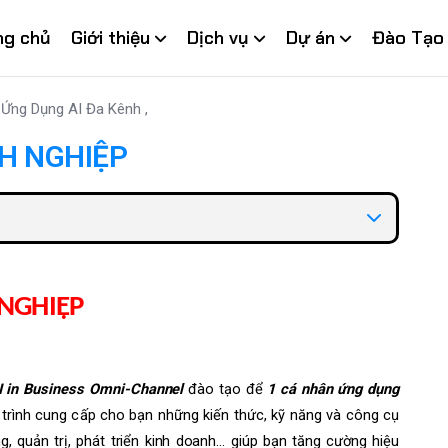
ng chủ
Giới thiệu
Dịch vụ
Dự án
Đào Tạo
Ứng Dụng AI Đa Kênh
,
H NGHIỆP
NGHIỆP
I
i
n
B
u
s
i
ne
s
s
O
mn
i
-Ch
a
n
n
e
l
đào t
ạ
o để
1
cá nh
â
n ứng d
ụ
ng
t
r
ình
c
ung
c
ấp c
h
o bạn nh
ữ
ng k
iế
n t
h
ức, kỹ năng và
c
ông cụ
n
g
, quản trị,
p
hát t
r
iển
k
i
n
h d
o
anh… giúp bạn
t
ăng
cư
ờng
h
iệu