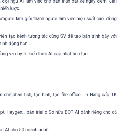
a đội ngũ AI làm việc cho bản thân bất kể ngày đêm. Giải
hiến lược.
ừngười làm giỏi thành người làm việc hiệu suất cao, đồng
iên tạo kênh tương tác cùng SV để tạo bản trình bày với
 sinh động hơn.
ồng và duy trì kiến thức AI cập nhật liên tục
 chế phân tích, tạo hình, tạo file office… o Nâng cấp TK
pt, Heygen… bản trial o Sở hữu BOT AI dành riêng cho cá
t AI cho 50 ngành nghề ·