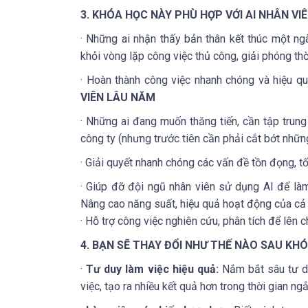
3
. KHÓA HỌC NÀY PHÙ HỢP VỚI AI
NHÂN VIÊ
· Những ai nhận thấy bản thân kết thúc một n
khỏi vòng lặp công việc thủ công, giải phóng thờ
· Hoàn thành công việc nhanh chóng và hiệu q
VIÊN LÂU NĂM
· Những ai đang muốn thăng tiến, cần tập trung
công ty (nhưng trước tiên cần phải cắt bớt nhữn
· Giải quyết nhanh chóng các vấn đề tồn đọng, tố
· Giúp đỡ đội ngũ nhân viên sử dụng AI để làm 
Nâng cao năng suất, hiệu quả hoạt động của cả 
· Hỗ trợ công việc nghiên cứu, phân tích để lên c
4
. BẠN SẼ THAY ĐỔI NHƯ THẾ NÀO SAU KH
·
Tư duy làm việc hiệu quả:
Nắm bắt sâu tư d
việc, tạo ra nhiều kết quả hơn trong thời gian ngắ