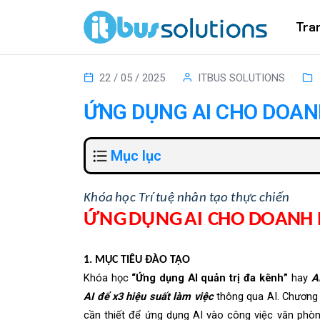
Tra
22 / 05 / 2025
ITBUS SOLUTIONS
ỨNG DỤNG AI CHO DOAN
Mục lục
K
h
ó
a
h
ọ
c T
r
í
t
u
ệ
n
h
â
n
t
ạ
o
t
h
ực
c
h
i
ế
n
Ứ
N
G
D
Ụ
N
G
A
I
CHO DOANH 
1
.
MỤ
C TIÊU ĐÀO TẠO
K
h
óa h
ọ
c
“Ứng d
ụ
ng AI
q
uản trị đa
k
ê
n
h
”
hay
A
AI
để x3 hiệu s
u
ấ
t l
à
m
v
i
ệc
t
h
ông qua AI.
C
hương 
c
ần thiết để ứng dụng AI vào
c
ô
n
g v
i
ệc văn phò