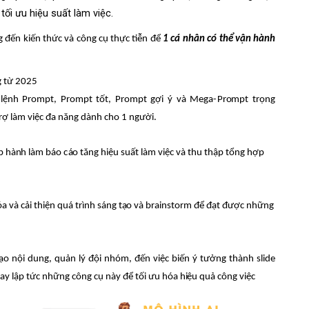
 t
ố
i ưu h
i
ệ
u s
u
ất l
à
m vi
ệ
c.
g đến k
i
ến thức
v
à cô
n
g cụ th
ự
c tiễn
đ
ể
1 cá nh
â
n
c
ó thể v
ậ
n
hà
nh
g từ 20
2
5
l
ệ
n
h P
r
omp
t,
P
r
o
mpt tốt, P
r
ompt g
ợ
i ý
và
Me
ga-
Pr
o
mpt trọ
n
g
rợ làm việc đa nă
n
g dành cho 1
n
gười.
p hà
n
h l
à
m báo
c
á
o
t
ăng
h
i
ệ
u su
ấ
t l
à
m v
i
ệc
v
à t
h
u thập
t
ổng hợp
óa và c
ả
i th
i
ện quá trình sáng t
ạ
o và brainsto
r
m để
đ
ạt được
n
hững
ạo n
ộ
i du
n
g
,
q
uản lý
đ
ội
n
hó
m
, đ
ế
n việc
bi
ến ý tưởng thà
n
h s
lide
ay lập tức những
c
ông cụ n
à
y để tối
ư
u h
ó
a h
i
ệu quả
c
ông vi
ệ
c