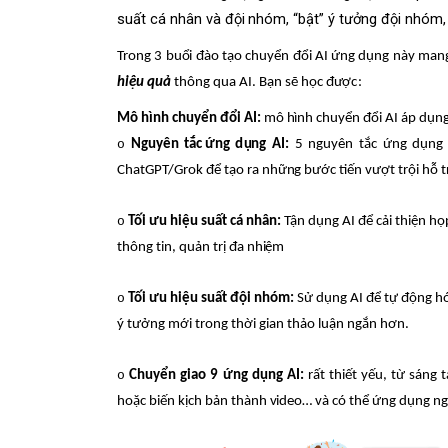
s
u
ất cá n
h
ân
và đ
ội
n
h
ó
m,
“
bậ
t
” ý
t
ưởng đội
n
h
ó
m,
Tro
n
g
3
bu
ổ
i đào
t
ạo
c
hu
y
ển đổi
A
I
ứ
n
g dụ
n
g
n
ày
m
an
h
iệu q
u
ả
t
h
ông
q
u
a AI.
Bạ
n sẽ h
ọ
c đ
ư
ợ
c
:
Mô
hình
c
huyển
đổi A
I
:
mô
h
ình
c
huyển đ
ổ
i AI áp dụn
o
N
g
u
y
ê
n tắ
c
ứ
n
g d
ụ
ng A
I
:
5 nguyên t
ắ
c
ứ
ng
d
ụng 
C
hatGPT/G
r
ok
để tạo ra
n
hữ
n
g
bư
ớc tiến v
ư
ợt trội
hỗ
t
o
Tối ưu hiệu suất cá
n
h
â
n
:
Tận dụ
n
g AI để
c
ả
i t
h
i
ệ
n họ
t
h
ông
t
in, quản
t
r
ị đa
n
h
i
ệm
o
Tối ưu hi
ệ
u suất đội
n
hóm:
Sử
dụ
n
g
A
I để tự động h
ý
t
ưởng mới tro
n
g th
ờ
i
g
i
an thảo
l
uận ngắn hơn.
o
Chuyển giao 9 ứ
n
g
d
ụng AI:
rất t
h
iết
y
ếu, từ sá
n
g
t
ho
ặ
c
bi
ến kịch
b
ản th
à
n
h
v
ideo…
v
à có
t
hể
ứ
ng
d
ụng
n
g