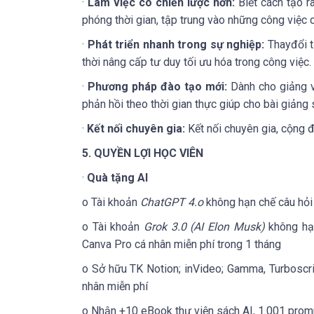
·
Làm việc có chiến lược hơn:
Biết cách tạo r
phóng thời gian, tập trung vào những công việc c
·
Phát triển nhanh trong sự nghiệp:
Thayđổi t
thời nâng cấp tư duy tối ưu hóa trong công việc.
·
Phương pháp đào tạo mới:
Dành cho giảng v
phản hồi theo thời gian thực giúp cho bài giảng
·
Kết nối chuyên gia:
Kết nối chuyên gia, cộng đ
5. QUYỀN LỢI HỌC VIÊN
·
Quà tặng AI
o Tài khoản
C
hatGPT 4.o
không hạn chế câu hỏi
o Tài khoản
G
rok 3.0 (AI Elon Musk)
không hạn
Canva Pro cá nhân miễn phí trong 1 tháng
o Sở hữu TK Notion; inVideo; Gamma, Turboscri
nhân miễn phí
o Nhận +10 eBook thư viện sách AI, 1.001 promp