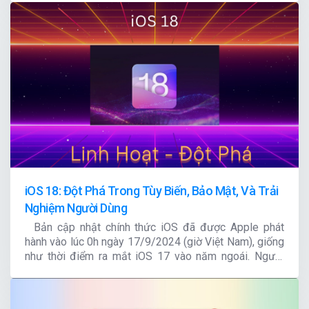
thu thập vô số dữ liệu từ nhiều nguồn khác nhau như
cảm biến thông minh, nội dung do con người tạo, công
cụ giám sát và nhật ký hệ thống.
iOS 18: Đột Phá Trong Tùy Biến, Bảo Mật, Và Trải
Nghiệm Người Dùng
Bản cập nhật chính thức iOS đã được Apple phát
hành vào lúc 0h ngày 17/9/2024 (giờ Việt Nam), giống
như thời điểm ra mắt iOS 17 vào năm ngoái. Người
dùng các mẫu iPhone tương thích có thể thực hiện việc
cập nhật lên iOS 18 qua mục Cập nhật phần mềm.
Trước đó, Apple đã chính thức giới thiệu iOS 18 tại Hội