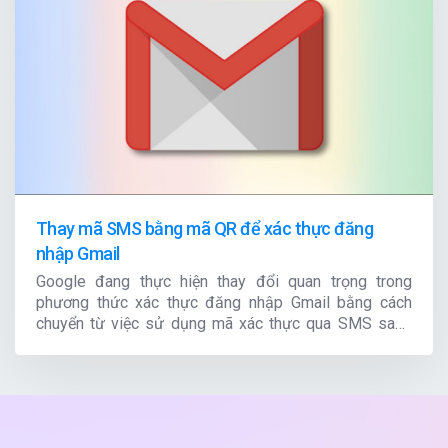
nghị Các Nhà Phát Triển Toàn Cầu 2024 (WWDC
2024), mang đến một loạt cải tiến đáng kể làm phong
phú trải nghiệm người dùng trên iPhone. Phiên bản
này không chỉ cập nhật giao diện và khả năng tùy
chỉnh mà còn nâng cao bảo mật và tích hợp công nghệ
tiên tiến. Cùng ITBUS khám phá những điểm nổi bật
trong iOS 18 và cách chúng cải thiện trải nghiệm của
bạn nhé!
Thay mã SMS bằng mã QR để xác thực đăng
nhập Gmail
Google đang thực hiện thay đổi quan trọng trong
phương thức xác thực đăng nhập Gmail bằng cách
chuyển từ việc sử dụng mã xác thực qua SMS sang
việc sử dụng mã QR.